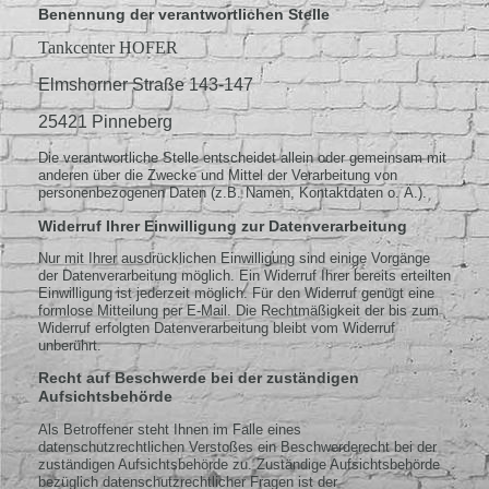
Benennung der verantwortlichen Stelle
Tankcenter HOFER
Elmshorner Straße 143-147
25421 Pinneberg
Die verantwortliche Stelle entscheidet allein oder gemeinsam mit
anderen über die Zwecke und Mittel der Verarbeitung von
personenbezogenen Daten (z.B. Namen, Kontaktdaten o. Ä.).
Widerruf Ihrer Einwilligung zur Datenverarbeitung
Nur mit Ihrer ausdrücklichen Einwilligung sind einige Vorgänge
der Datenverarbeitung möglich. Ein Widerruf Ihrer bereits erteilten
Einwilligung ist jederzeit möglich. Für den Widerruf genügt eine
formlose Mitteilung per E-Mail. Die Rechtmäßigkeit der bis zum
Widerruf erfolgten Datenverarbeitung bleibt vom Widerruf
unberührt.
Recht auf Beschwerde bei der zuständigen
Aufsichtsbehörde
Als Betroffener steht Ihnen im Falle eines
datenschutzrechtlichen Verstoßes ein Beschwerderecht bei der
zuständigen Aufsichtsbehörde zu. Zuständige Aufsichtsbehörde
bezüglich datenschutzrechtlicher Fragen ist der