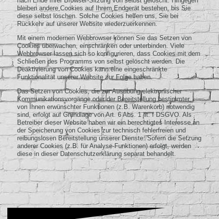
nach Ende Ihrer Browser-Sitzung von selbst gelöscht. Hingegen
bleiben andere Cookies auf Ihrem Endgerät bestehen, bis Sie
diese selbst löschen. Solche Cookies helfen uns, Sie bei
Rückkehr auf unserer Website wiederzuerkennen.
Mit einem modernen Webbrowser können Sie das Setzen von
Cookies überwachen, einschränken oder unterbinden. Viele
Webbrowser lassen sich so konfigurieren, dass Cookies mit dem
Schließen des Programms von selbst gelöscht werden. Die
Deaktivierung von Cookies kann eine eingeschränkte
Funktionalität unserer Website zur Folge haben.
Das Setzen von Cookies, die zur Ausübung elektronischer
Kommunikationsvorgänge oder der Bereitstellung bestimmter,
von Ihnen erwünschter Funktionen (z.B. Warenkorb) notwendig
sind, erfolgt auf Grundlage von Art. 6 Abs. 1 lit. f DSGVO. Als
Betreiber dieser Website haben wir ein berechtigtes Interesse an
der Speicherung von Cookies zur technisch fehlerfreien und
reibungslosen Bereitstellung unserer Dienste. Sofern die Setzung
anderer Cookies (z.B. für Analyse-Funktionen) erfolgt, werden
diese in dieser Datenschutzerklärung separat behandelt.