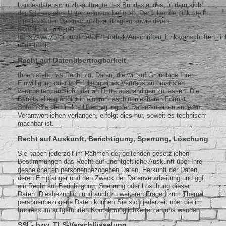
Landesdatenschutzbeauftragte des Bundeslandes, in dem sich
der Sitz unseres Unternehmens befindet. Der folgende Link stellt
eine Liste der Datenschutzbeauftragten sowie deren
Kontaktdaten bereit:
https://www.bfdi.bund.de/DE/Infothek/Anschriften_Links/anschriften_lin
node.html
.
Recht auf Datenübertragbarkeit
Ihnen steht das Recht zu, Daten, die wir auf Grundlage Ihrer
Einwilligung oder in Erfüllung eines Vertrags automatisiert
verarbeiten, an sich oder an Dritte aushändigen zu lassen. Die
Bereitstellung erfolgt in einem maschinenlesbaren Format.
Sofern Sie die direkte Übertragung der Daten an einen anderen
Verantwortlichen verlangen, erfolgt dies nur, soweit es technisch
machbar ist.
Recht auf Auskunft, Berichtigung, Sperrung, Löschung
Sie haben jederzeit im Rahmen der geltenden gesetzlichen
Bestimmungen das Recht auf unentgeltliche Auskunft über Ihre
gespeicherten personenbezogenen Daten, Herkunft der Daten,
deren Empfänger und den Zweck der Datenverarbeitung und ggf.
ein Recht auf Berichtigung, Sperrung oder Löschung dieser
Daten. Diesbezüglich und auch zu weiteren Fragen zum Thema
personenbezogene Daten können Sie sich jederzeit über die im
Impressum aufgeführten Kontaktmöglichkeiten an uns wenden.
SSL- bzw. TLS-Verschlüsselung