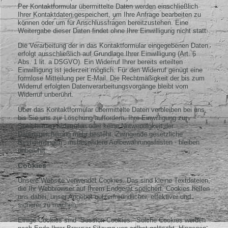
Per Kontaktformular übermittelte Daten werden einschließlich
Ihrer Kontaktdaten gespeichert, um Ihre Anfrage bearbeiten zu
können oder um für Anschlussfragen bereitzustehen. Eine
Weitergabe dieser Daten findet ohne Ihre Einwilligung nicht statt.
Die Verarbeitung der in das Kontaktformular eingegebenen Daten
erfolgt ausschließlich auf Grundlage Ihrer Einwilligung (Art. 6
Abs. 1 lit. a DSGVO). Ein Widerruf Ihrer bereits erteilten
Einwilligung ist jederzeit möglich. Für den Widerruf genügt eine
formlose Mitteilung per E-Mail. Die Rechtmäßigkeit der bis zum
Widerruf erfolgten Datenverarbeitungsvorgänge bleibt vom
Widerruf unberührt.
Über das Kontaktformular übermittelte Daten verbleiben bei uns,
bis Sie uns zur Löschung auffordern, Ihre Einwilligung zur
Speicherung widerrufen oder keine Notwendigkeit der
Datenspeicherung mehr besteht. Zwingende gesetzliche
Bestimmungen - insbesondere Aufbewahrungsfristen - bleiben
unberührt.
Cookies
Unsere Website verwendet Cookies. Das sind kleine Textdateien,
die Ihr Webbrowser auf Ihrem Endgerät speichert. Cookies helfen
uns dabei, unser Angebot nutzerfreundlicher, effektiver und
sicherer zu machen.
Einige Cookies sind “Session-Cookies.” Solche Cookies werden